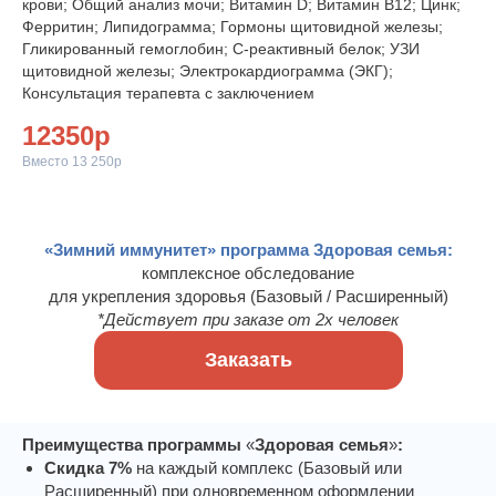
крови; Общий анализ мочи; Витамин D; Витамин В12; Цинк;
Ферритин; Липидограмма; Гормоны щитовидной железы;
Гликированный гемоглобин; С-реактивный белок; УЗИ
щитовидной железы; Электрокардиограмма (ЭКГ);
Консультация терапевта с заключением
12350р
Вместо 13 250р
«Зимний иммунитет»
программа Здоровая семья:
комплексное обследование
для укрепления здоровья (Базовый / Расширенный)
*Действует при заказе от 2х человек
Заказать
Преимущества программ
ы
«
Здоровая семья
»
:
Скидка 7%
на каждый комплекс (Базовый или
Расширенный) при одновременном оформлении