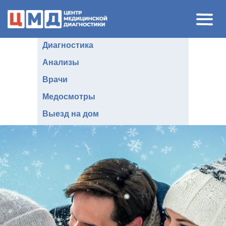
Диагностика
Анализы
В
рачи
Медосмотры
Выезд на дом