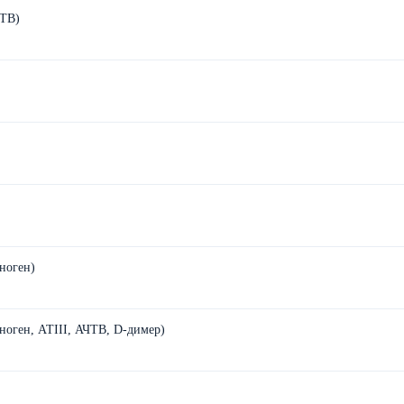
ЧТВ)
ноген)
оген, АТIII, АЧТВ, D-димер)