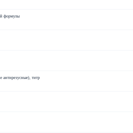
ой формулы
 антирезусные), титр