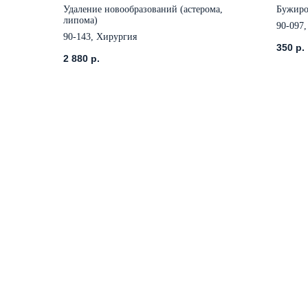
Удаление новообразований (астерома,
Бужиро
липома)
90-097,
90-143, Хирургия
350
р.
2 880
р.