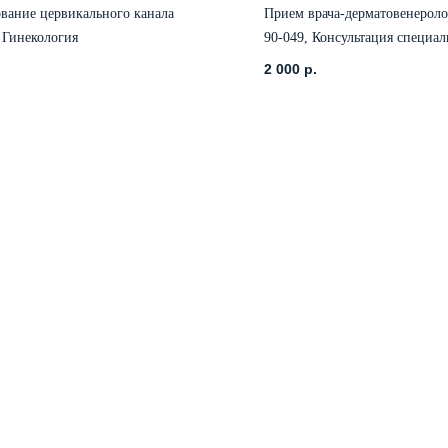
вание цервикального канала
Прием врача-дерматовенерол
 Гинекология
90-049, Консультация специал
2 000
р.