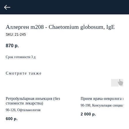
Аллерген m208 - Chaetomium globosum, IgE
SKU:
21-245
870
р.
Срок готовности 3 д
Смотрите также
Ретробульбарная инъекция (без
Прием врача-невролога по
стоимости лекарства)
90-198, Консультация специалист
90-126, Офтальмология
2 000
р.
600
р.