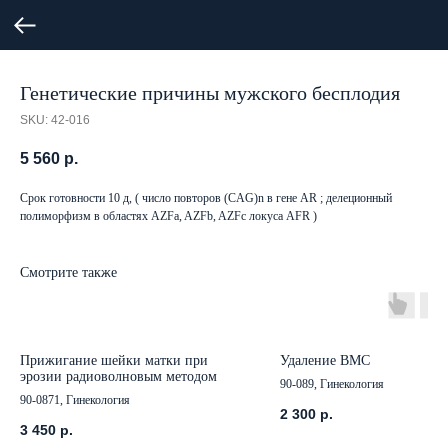
Генетические причины мужского бесплодия
SKU:
42-016
5 560
р.
Срок готовности 10 д, ( число повторов (CAG)n в гене AR ; делеционный
полиморфизм в областях AZFa, AZFb, AZFc локуса AFR )
Смотрите также
Прижигание шейки матки при
Удаление ВМС
эрозии радиоволновым методом
90-089, Гинекология
90-0871, Гинекология
2 300
р.
3 450
р.