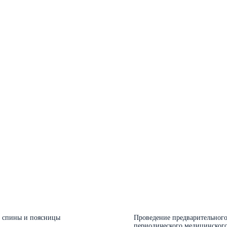
 спины и поясницы
Проведение предварительного
периодического медицинского