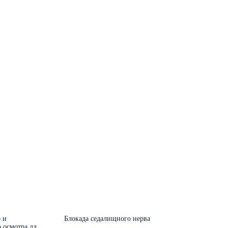
 и
Блокада седалищного нерва
 осмотра для