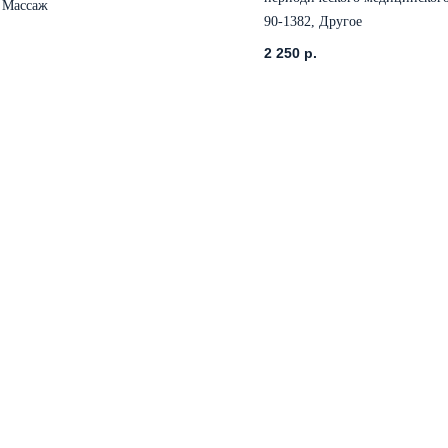
, Массаж
мужчин с выдачей паспорта з
90-1382, Другое
согласно приказа Минздрава
2 250
р.