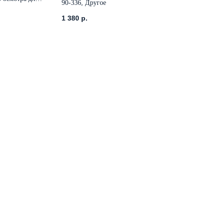
90-336, Другое
доровья,
1 380
р.