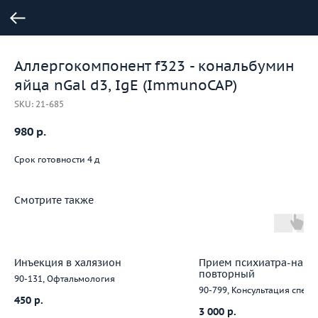
Аллергокомпонент f323 - кональбумин
яйца nGal d3, IgE (ImmunoCAP)
SKU:
21-685
980
р.
Срок готовности 4 д
Смотрите также
Инъекция в халязион
Прием психиатра-нарк
повторный
90-131, Офтальмология
90-799, Консультация спец
450
р.
3 000
р.