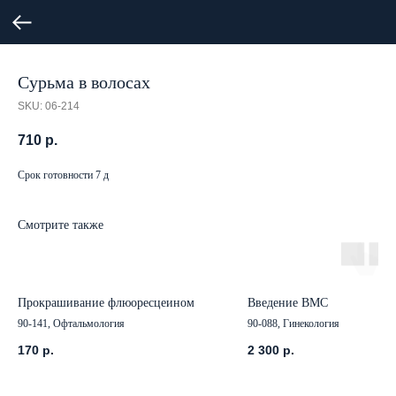
Сурьма в волосах
SKU:
06-214
710
р.
Срок готовности 7 д
Смотрите также
Прокрашивание флюоресцеином
Введение ВМС
90-141, Офтальмология
90-088, Гинекология
170
р.
2 300
р.