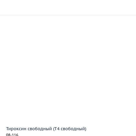
Тироксин свободный (Т4 свободный)
08-116