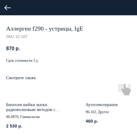
Аллерген f290 - устрицы, IgE
SKU:
21-107
870
р.
Срок готовности 3 д
Смотрите также
Биопсия шейки матки
Аутогемотерапия
радиоволновым методом с
90-162, Другое
кольпоскопией (с гистологическим
90-0876, Гинекология
исследованием)
460
р.
2 530
р.