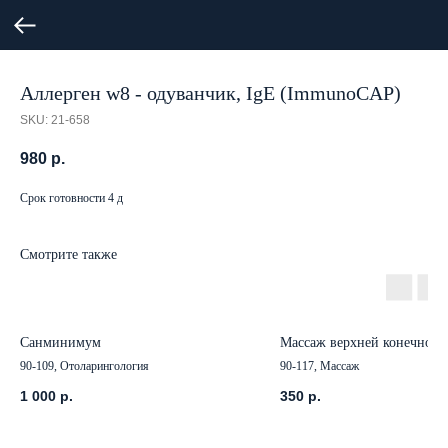
Аллерген w8 - одуванчик, IgE (ImmunoCAP)
SKU:
21-658
980
р.
Срок готовности 4 д
Смотрите также
Санминимум
Массаж верхней конечност
90-109, Отоларингология
90-117, Массаж
1 000
р.
350
р.