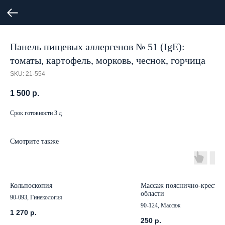
Панель пищевых аллергенов № 51 (IgE):
томаты, картофель, морковь, чеснок, горчица
SKU:
21-554
1 500
р.
Срок готовности 3 д
Смотрите также
Кольпоскопия
Массаж пояснично-крестцо
области
90-093, Гинекология
90-124, Массаж
1 270
р.
250
р.