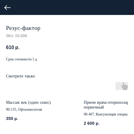
Резус-фактор
SKU:
03-008
610
р.
Срок готовности 1 д
Смотрите также
Массаж век (один сеанс)
Прием врача-оториноларин
первичный
90-135, Офтальмология
90-407, Консультация специалист
350
р.
2 600
р.