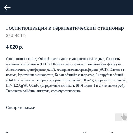
Госпитализация в терапевтический стационар
SKU:
40-112
4 020
р.
Срок готовности 1 д. Общий анализ мочи с микроскопией осадка , Скорость
оседания эритроцитов (СОЭ), Общий анализ крови, Лейкоцитарная формула,
Аланинаминотрансфераза (АЛТ), Аспартатаминотрансфераза (АСТ), Глюкоза в
плазме, Креатинин в сыворотке, Белок общий в сыворотке, Билирубин общий ,
anti-HCV, антитела, экспресс, сверхчувствительно , HBsAg, сверхчувствительно ,
HIV 1,2 Ag/Ab Combo (определение антител к ВИЧ типов 1 и 2 и антигена p24),
Treponema pallidum, антитела, сверхчувствительно
Смотрите также