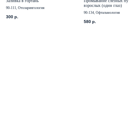
Заливка в гортань
Промывание слёзных путей
взрослых (один глаз)
90-111, Отоларингология
90-134, Офтальмология
300
р.
580
р.