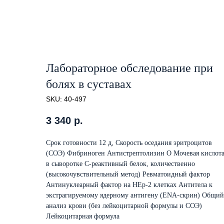
Лабораторное обследование при
болях в суставах
SKU:
40-497
3 340
р.
Срок готовности 12 д, Скорость оседания эритроцитов
(СОЭ) Фибриноген Антистрептолизин О Мочевая кислот
в сыворотке С-реактивный белок, количественно
(высокочувствительный метод) Ревматоидный фактор
Антинуклеарный фактор на HEp-2 клетках Антитела к
экстрагируемому ядерному антигену (ENA-скрин) Общий
анализ крови (без лейкоцитарной формулы и СОЭ)
Лейкоцитарная формула