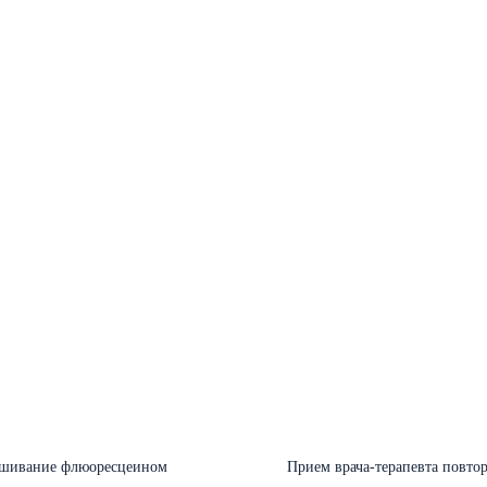
шивание флюоресцеином
Прием врача-терапевта повто