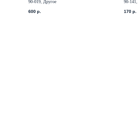
90-019, Другое
90-141
600
р.
170
р.