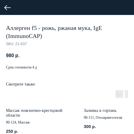
Аллерген f5 - рожь, ржаная мука, IgE
(ImmunoCAP)
SKU:
21-637
980
р.
Срок готовности 4 д
Смотрите также
Массаж пояснично-крестцовой
Заливка в гортань
области
90-111, Отоларингология
90-124, Массаж
300
р.
250
р.