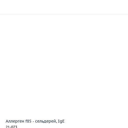
Аллерген f85 - сельдерей, IgE
21-073