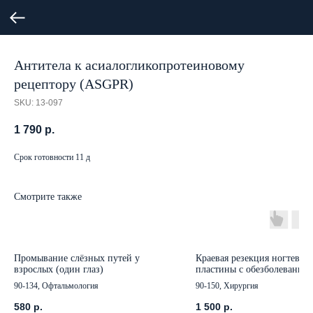
Антитела к асиалогликопротеиновому
рецептору (ASGPR)
SKU:
13-097
1 790
р.
Срок готовности 11 д
Смотрите также
Промывание слёзных путей у
Краевая резекция ногтевой
взрослых (один глаз)
пластины с обезболевание
90-134, Офтальмология
90-150, Хирургия
580
р.
1 500
р.