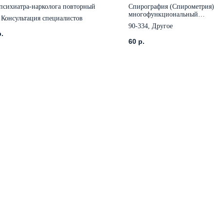
психиатра-нарколога повторный
Спирография (Спирометрия)
многофункциональный
 Консультация специалистов
автоматизированный спирогр
90-334, Другое
р.
60
р.