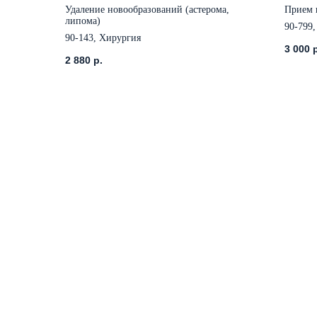
Удаление новообразований (астерома,
Прием 
липома)
90-799,
90-143, Хирургия
3 000
2 880
р.