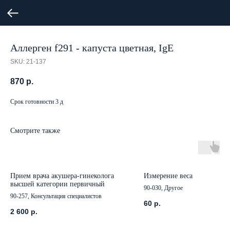
Аллерген f291 - капуста цветная, IgE
SKU:
21-137
870
р.
Срок готовности 3 д
Смотрите также
Прием врача акушера-гинеколога
Измерение веса
высшей категории первичный
90-030, Другое
90-257, Консультация специалистов
60
р.
2 600
р.