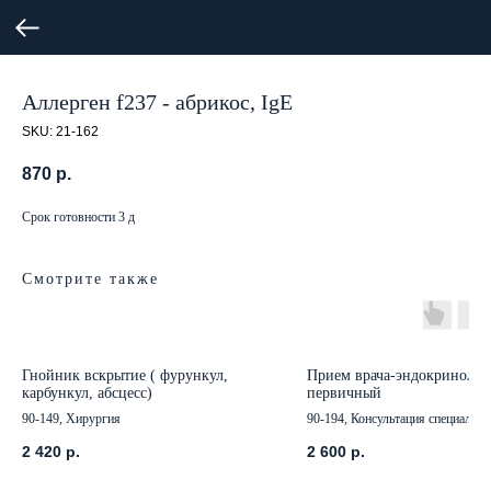
Аллерген f237 - абрикос, IgE
SKU:
21-162
870
р.
Срок готовности 3 д
Смотрите также
Гнойник вскрытие ( фурункул,
Прием врача-эндокринолог
карбункул, абсцесс)
первичный
90-149, Хирургия
90-194, Консультация специалист
2 420
р.
2 600
р.