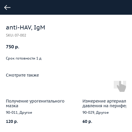
anti-HAV, IgM
SKU:
07-002
750
р.
Срок готовности 1 д
Смотрите также
Получение урогенитального
Измерение артериальн
мазка
давления на перифери
артериях
90-011, Другое
90-029, Другое
120
р.
60
р.