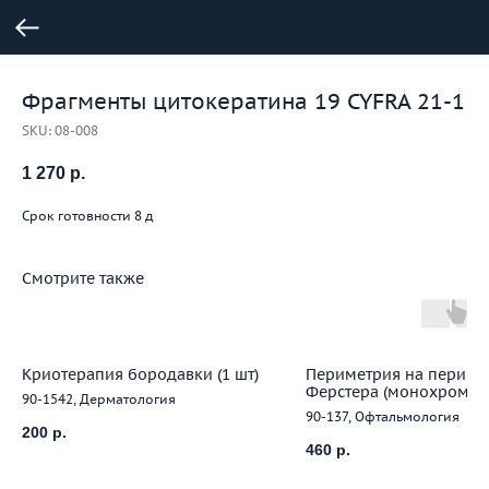
Фрагменты цитокератина 19 CYFRA 21-1
SKU:
08-008
1 270
р.
Срок готовности 8 д
Смотрите также
Криотерапия бородавки (1 шт)
Периметрия на периме
Ферстера (монохромна
90-1542, Дерматология
90-137, Офтальмология
200
р.
460
р.