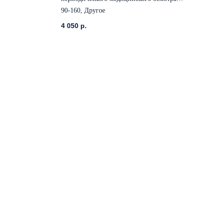
работникам Севера женщины
90-160, Другое
4 050
р.