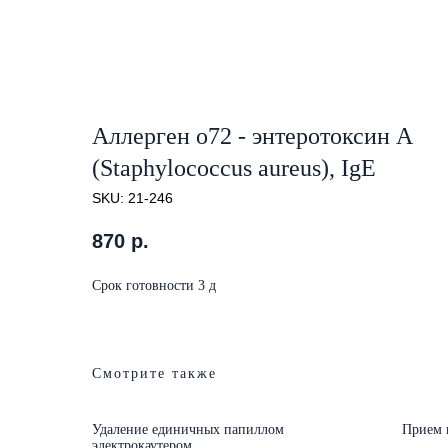
Аллерген o72 - энтеротоксин А
(Staphylococcus aureus), IgE
SKU:
21-246
870
р.
Срок готовности 3 д
Смотрите также
Удаление единичных папиллом
Прием 
электрокаутером