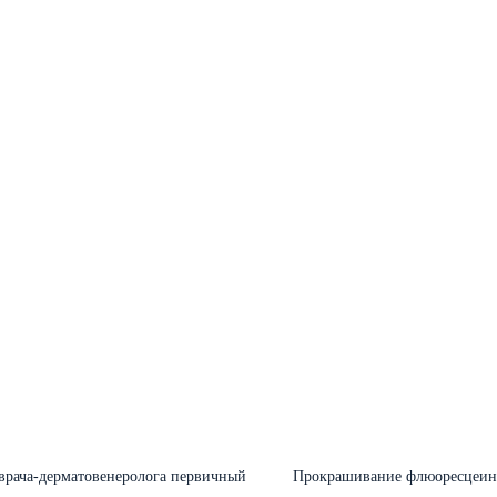
врача-дерматовенеролога первичный
Прокрашивание флюоресцеи