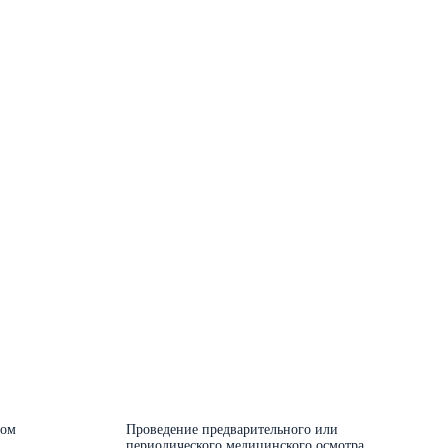
ном
Проведение предварительного или
периодического медицинского осмотра