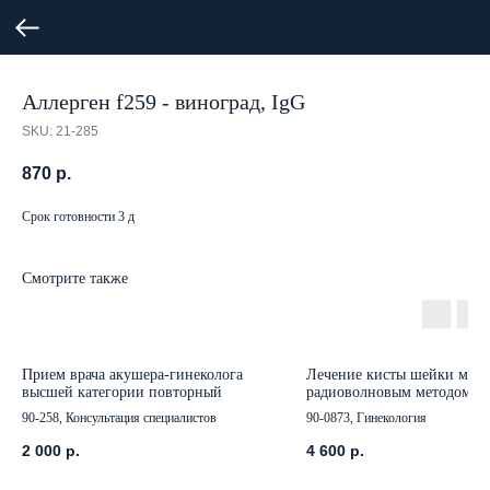
Аллерген f259 - виноград, IgG
SKU:
21-285
870
р.
Срок готовности 3 д
Смотрите также
Прием врача акушера-гинеколога
Лечение кисты шейки матк
высшей категории повторный
радиоволновым методом
90-258, Консультация специалистов
90-0873, Гинекология
2 000
р.
4 600
р.