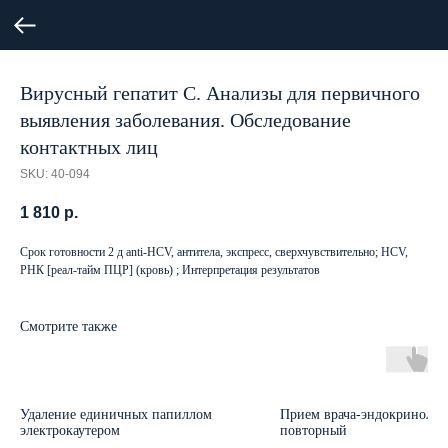
Вирусный гепатит C. Анализы для первичного
выявления заболевания. Обследование
контактных лиц
SKU:
40-094
1 810
р.
Срок готовности 2 д anti-HCV, антитела, экспресс, сверхчувствительно; HCV,
РНК [реал-тайм ПЦР] (кровь) ; Интерпретация результатов
Смотрите также
Удаление единичных папиллом
Прием врача-эндокринолог
электрокаутером
повторный