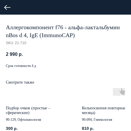
Аллергокомпонент f76 - альфа-лактальбумин
nBos d 4, IgE (ImmunoCAP)
SKU:
21-710
2 990
р.
Срок готовности 4 д
Смотрите также
Подбор очков (простые –
Кольпоскопия повторная (в
сферические)
месяца)
90-129, Офтальмология
90-094, Гинекология
300
р.
810
р.