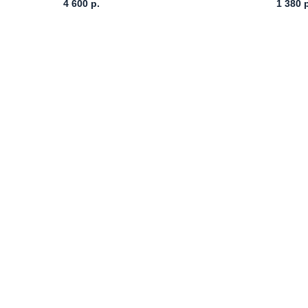
4 600
р.
1 380