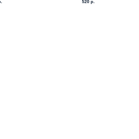
р.
520
р.