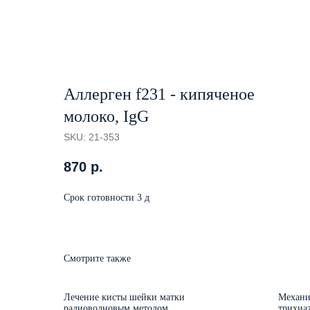
Аллерген f231 - кипяченое
молоко, IgG
SKU:
21-353
870
р.
Срок готовности 3 д
Смотрите также
Лечение кисты шейки матки
Механи
радиоволновым методом
трихиа