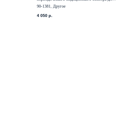
женщин с выдачей медицинской книжки и
90-1381, Другое
паспорта здоровья, согласно приказа
Минздрава
4 050
р.