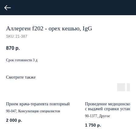
Аллерген f202 - орех кешью, IgG
SKU:
21-387
870
р.
Срок готовности 3 д
Смотрите также
Прием врача-терапевта повторный
Проведение медицинской 
с выдачей справки установ
90-047, Консультация специалистов
образца по форме №001-ГС
90-1377, Другое
2 000
р.
1 750
р.