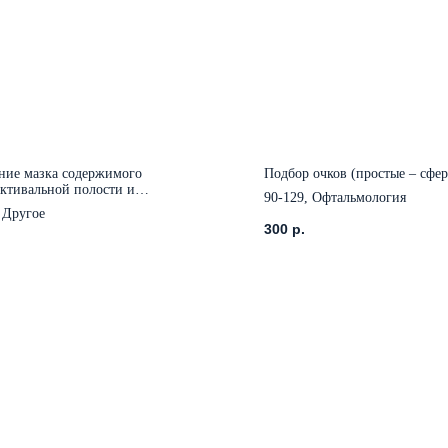
ние мазка содержимого
Подбор очков (простые – сфе
ктивальной полости и
90-129, Офтальмология
тводящих путей
 Другое
300
р.