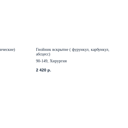
рические)
Гнойник вскрытие ( фурункул, карбункул,
абсцесс)
90-149, Хирургия
2 420
р.