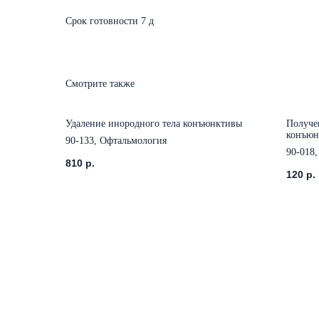
Срок готовности 7 д
Смотрите также
Удаление инородного тела конъюнктивы
Получе
конъюн
90-133, Офтальмология
слезоо
90-018,
810
р.
120
р.