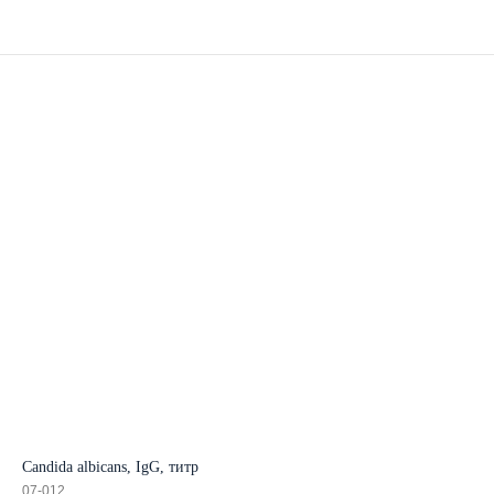
Candida albicans, IgG, титр
07-012