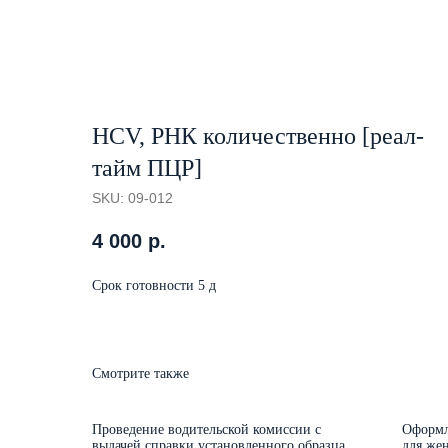
HCV, РНК количественно [реал-
тайм ПЦР]
SKU:
09-012
4 000
р.
Срок готовности 5 д
Смотрите также
Проведение водительской комиссии с
Оформл
выдачей справки установленного образца
для же