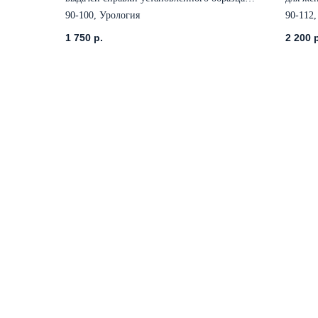
Кат СДЕ
90-100, Урология
90-112
1 750
р.
2 200