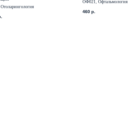
ОФ021, Офтальмология
, Отоларингология
460
р.
р.