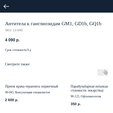
Антитела к ганглиозидам GM1, GD1b, GQ1b
SKU:
13-040
4 090
р.
Срок готовности 9 д
Смотрите также
Прием врача-терапевта первичный
Парабульбарная инъекция (
стоимости лекарства)
90-045, Консультация специалистов
90-125, Офтальмология
2 600
р.
350
р.