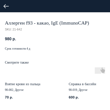
Аллерген f93 - какао, IgE (ImmunoCAP)
SKU:
21-642
980
р.
Срок готовности 4 д
Смотрите также
Взятие крови из пальца
Справка в бассейн
90-002, Другое
90-019, Другое
70
р.
600
р.