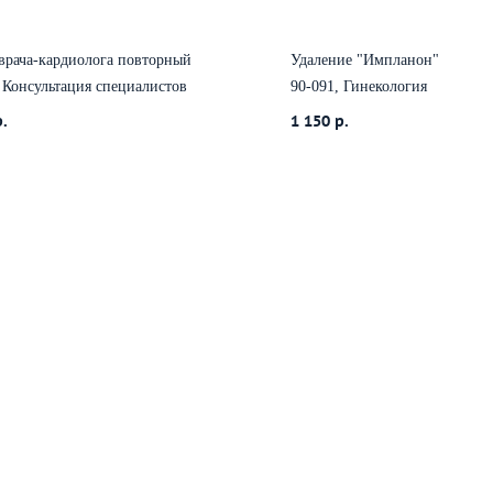
врача-кардиолога повторный
Удаление "Импланон"
 Консультация специалистов
90-091, Гинекология
р.
1 150
р.