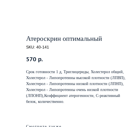
Атероскрин оптимальный
SKU:
40-141
570
р.
Срок готовности 1 д, Триглицериды, Холестерол общий,
Холестерол - Липопротеины высокой плотности (ЛПВП),
Холестерол - Липопротеины низкой плотности (ЛПНП),
Холестерол - Липопротеины очень низкой плотности
(ЛПОНП),Коэффициент атерогенности, С-реактивный
белок, количественно.
Смотрите также