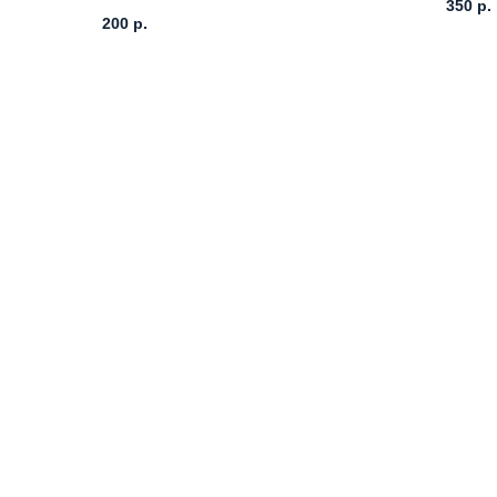
350
р.
200
р.