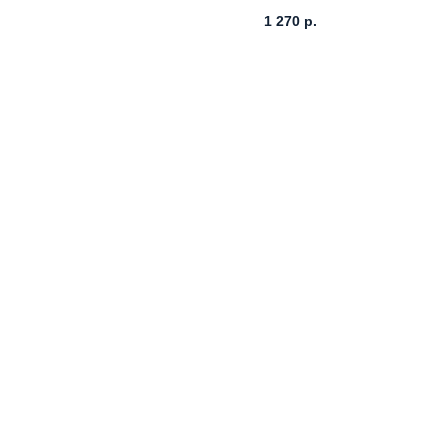
1 270
р.